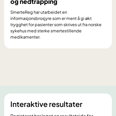
og nedtrapping
r
å
SmerteReg har utarbeidet en
d
informasjonsbrosjyre som er ment å gi økt
o
trygghet for pasienter som skrives ut fra norske
m
sykehus med sterke smertestillende
i
medikamenter.
k
I
k
n
e
f
-
o
m
r
e
m
d
a
i
s
k
j
a
o
m
Interaktive resultater
n
e
o
n
Registeret har laget en resultatside for