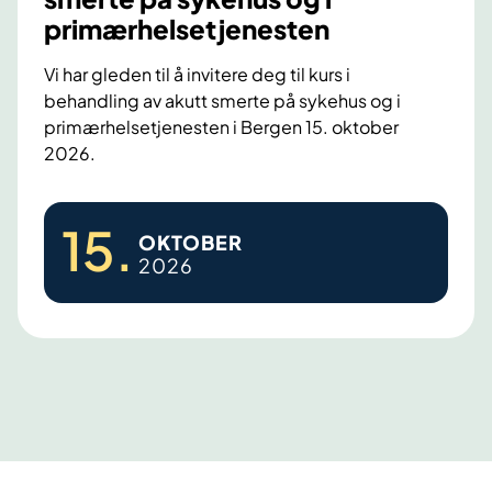
n
t
primærhelsetjenesten
g
r
a
Vi har gleden til å invitere deg til kurs i
p
behandling av akutt smerte på sykehus og i
p
primærhelsetjenesten i Bergen 15. oktober
i
2026.
n
g
K
15
.
OKTOBER
u
2026
r
s
i
b
e
h
a
n