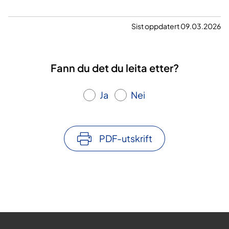
d
l
Sist oppdatert 09.03.2026
i
n
g
Fann du det du leita etter?
a
v
Ja
Nei
a
k
u
PDF-utskrift
t
t
s
m
e
r