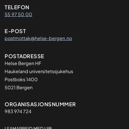
Kontaktinformasjon
TELEFON
55 97 50 00
E-POST
postmottak@helse-bergen.no
Adresse
POSTADRESSE
Helse Bergen HF
Haukeland universitetssjukehus
Postboks 1400
5021 Bergen
Organisasjon
ORGANISASJONSNUMMER
983 974 724
I SAMARBEID MED UIB