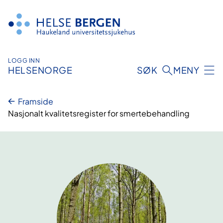
Hopp
til
innhald
LOGG INN
HELSENORGE
SØK
MENY
Framside
Nasjonalt kvalitetsregister for smertebehandling