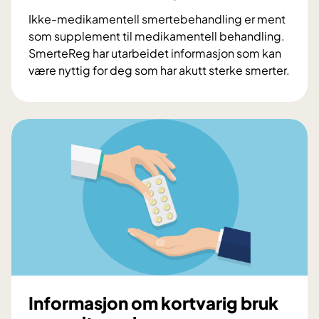
Ikke-medikamentell smertebehandling er ment
som supplement til medikamentell behandling.
SmerteReg har utarbeidet informasjon som kan
være nyttig for deg som har akutt sterke smerter.
M
i
n
d
r
e
s
m
e
r
t
e
r
Informasjon om kortvarig bruk
-