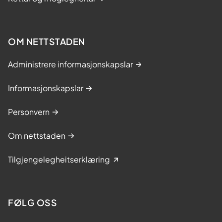
m
æ
r
OM NETTSTADEN
h
e
Administrere informasjonskapslar
l
s
Informasjonskapslar
e
Personvern
t
j
Om nettstaden
e
n
Tilgjengelegheitserklæring
e
s
t
FØLG OSS
e
n