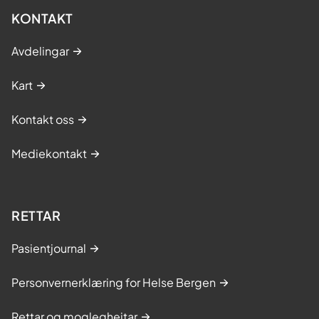
t
KONTAKT
e
p
Avdelingar
å
s
Kart
y
k
Kontakt oss
e
Mediekontakt
h
u
s
o
RETTAR
g
Pasientjournal
i
p
Personvernerklæring for Helse Bergen
r
i
Rettar og moglegheitar