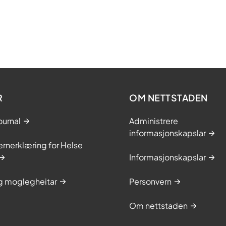
R
OM NETTSTADEN
ournal
Administrere
informasjonskapslar
rnerklæring for Helse
Informasjonskapslar
og moglegheitar
Personvern
Om nettstaden