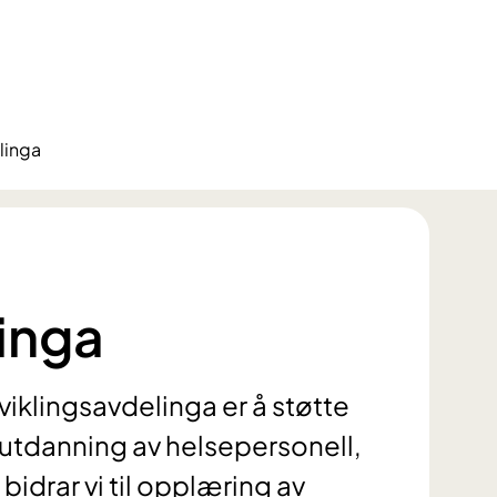
linga
linga
iklingsavdelinga er å støtte
utdanning av helsepersonell,
 bidrar vi til opplæring av