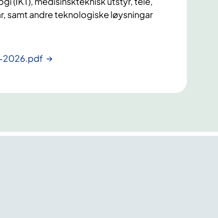
 (IKT), medisinskteknisk utstyr, tele,
ar, samt andre teknologiske løysningar
2-2026.pdf