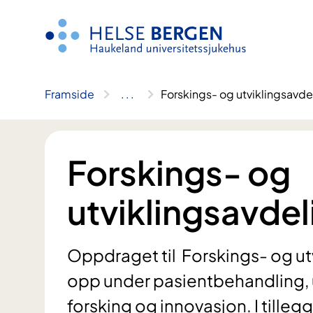
Hopp
til
innhald
Framside
..
.
Forskings- og utviklingsavde
Forskings- og
utviklingsavde
Oppdraget til Forskings- og utv
opp under pasientbehandling, 
forsking og innovasjon. I tillegg