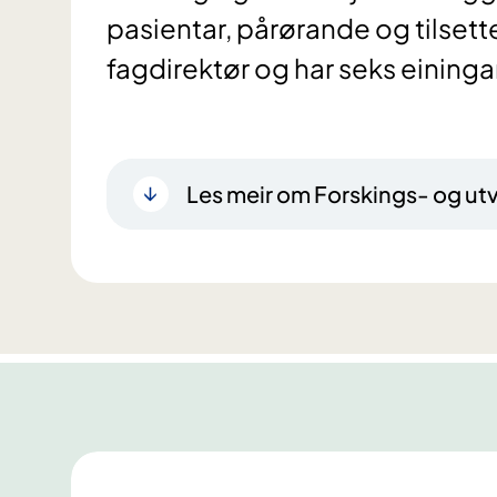
pasientar, pårørande og tilsette
fagdirektør og har seks eininga
Les meir om Forskings- og ut