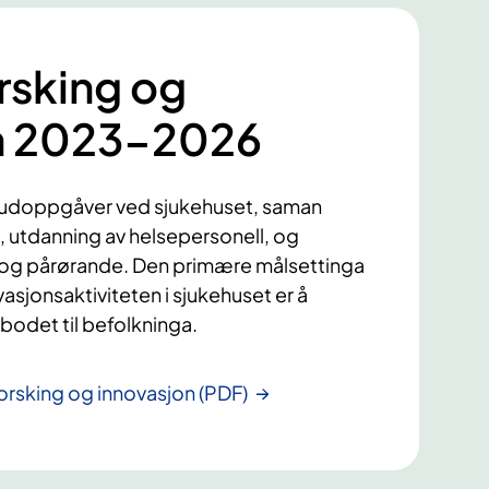
rsking og
n 2023-2026
hovudoppgåver ved sjukehuset, saman
 utdanning av helsepersonell, og
 og pårørande. Den primære målsettinga
sjonsaktiviteten i sjukehuset er å
bodet til befolkninga.
forsking og innovasjon (PDF)