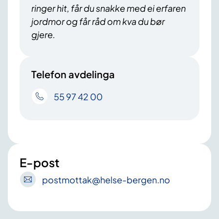
ringer hit, får du snakke med ei erfaren
jordmor og får råd om kva du bør
gjere.
Telefon avdelinga
55 97 42 00
E-post
postmottak
@helse-bergen
.no