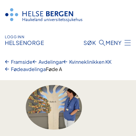
Hopp
til
innhald
LOGG INN
HELSENORGE
SØK
MENY
Framside
Avdelingar
Kvinneklinikken KK
Fødeavdelinga
Føde A