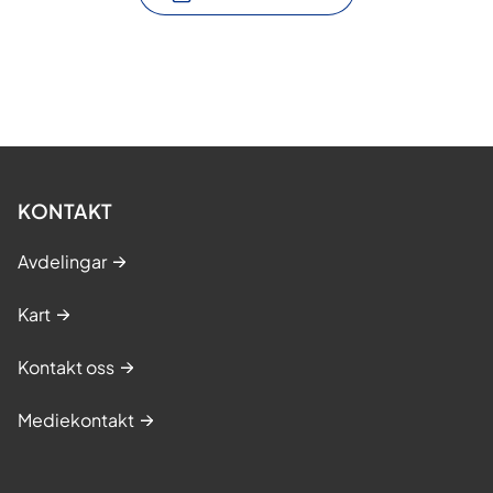
/
f
l
e
i
r
l
i
KONTAKT
n
Avdelingar
g
a
Kart
r
Kontakt oss
Mediekontakt