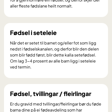
aller fleste fødslane heilt normalt.
F
ø
d
s
Fødsel i seteleie
e
l
Når det er setet til barnet og/eller fot som ligg
o
nedst i fødselskanalen, og derfor blir den delen
g
som blir fødd først, blir dette kalla setefødsel.
b
Om lag 3-4 prosent av alle barn ligg i seteleie
a
ved termin.
r
F
s
ø
e
d
l
s
Fødsel, tvillingar / fleirlingar
-
e
K
l
Er du gravid med tvillingar/fleirlingar bør du føde
v
i
barna dine på ei fødeavdeling som har