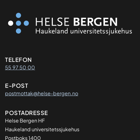
Kontaktinformasjon
TELEFON
55 97 50 00
E-POST
postmottak@helse-bergen.no
Adresse
POSTADRESSE
Helse Bergen HF
Haukeland universitetssjukehus
Postboks 1400