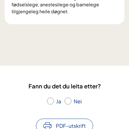
i
s
fødselslege, anestesilege og barnelege
n
e
tilgjengeleg heile døgnet.
n
t
F
e
e
ø
k
l
d
l
e
s
i
i
e
n
e
l
i
,
k
t
k
v
e
i
n
Fann du det du leita etter?
l
l
i
Ja
Nei
n
g
a
PDF-utskrift
r