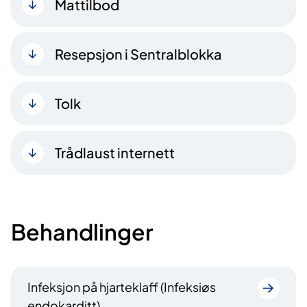
Mattilbod
Resepsjon i Sentralblokka
Tolk
Trådlaust internett
Behandlinger
Infeksjon på hjarteklaff (Infeksiøs
endokarditt)