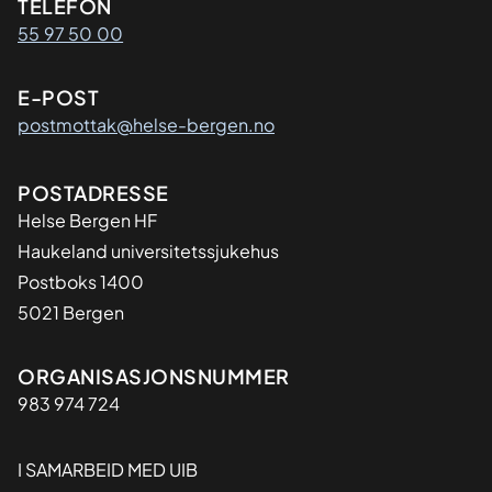
Kontaktinformasjon
TELEFON
55 97 50 00
E-POST
postmottak@helse-bergen.no
Adresse
POSTADRESSE
Helse Bergen HF
Haukeland universitetssjukehus
Postboks 1400
5021 Bergen
Organisasjon
ORGANISASJONSNUMMER
983 974 724
I SAMARBEID MED UIB