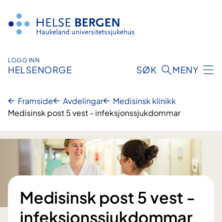
Hopp
til
innhald
LOGG INN
HELSENORGE
SØK
MENY
Framside
Avdelingar
Medisinsk klinikk
Medisinsk post 5 vest - infeksjons­sjukdommar
Medisinsk post 5 vest -
infeksjons­sjukdommar