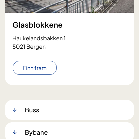
Glasblokkene
Haukelandsbakken 1
5021 Bergen
Finn fram
Buss
Bybane