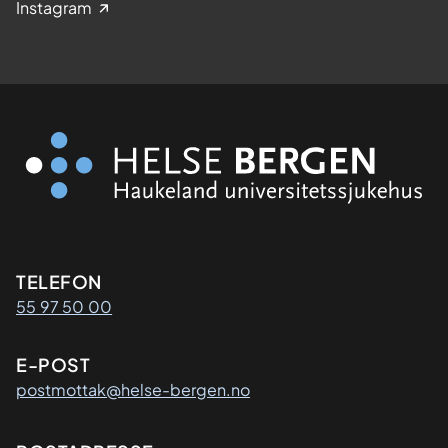
Instagram
Kontaktinformasjon
TELEFON
55 97 50 00
E-POST
postmottak@helse-bergen.no