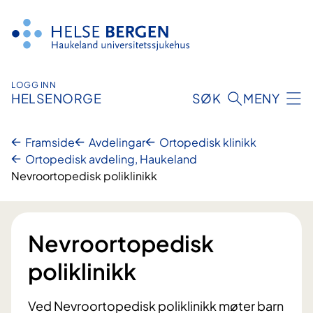
Hopp
til
innhald
LOGG INN
HELSENORGE
SØK
MENY
Framside
Avdelingar
Ortopedisk klinikk
Ortopedisk avdeling, Haukeland
Nevroortopedisk poliklinikk
Nevroortopedisk
poliklinikk
Ved Nevroortopedisk poliklinikk møter barn