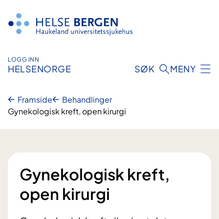
Hopp
til
innhald
LOGG INN
HELSENORGE
SØK
MENY
Framside
Behandlinger
Gynekologisk kreft, open kirurgi
Gynekologisk kreft,
open kirurgi