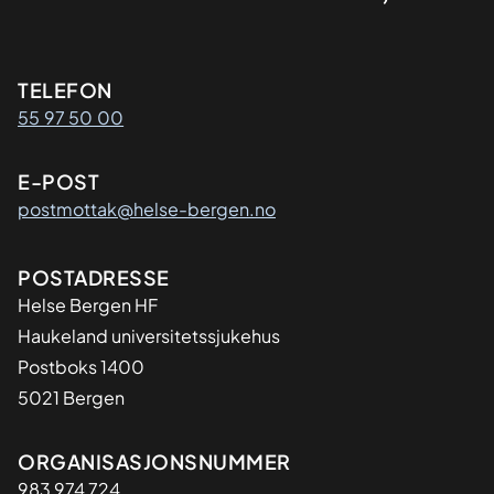
Kontaktinformasjon
TELEFON
55 97 50 00
E-POST
postmottak@helse-bergen.no
Adresse
POSTADRESSE
Helse Bergen HF
Haukeland universitetssjukehus
Postboks 1400
5021 Bergen
Organisasjon
ORGANISASJONSNUMMER
983 974 724