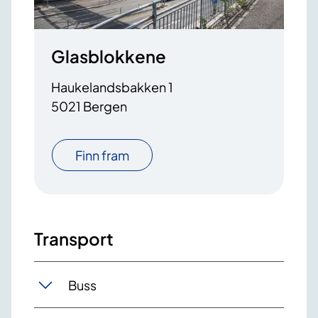
Glasblokkene
Haukelandsbakken 1
5021 Bergen
Finn fram
Transport
Buss