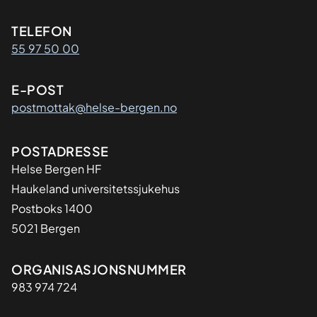
Kontaktinformasjon
TELEFON
55 97 50 00
E-POST
postmottak@helse-bergen.no
Adresse
POSTADRESSE
Helse Bergen HF
Haukeland universitetssjukehus
Postboks 1400
5021 Bergen
Organisasjon
ORGANISASJONSNUMMER
983 974 724