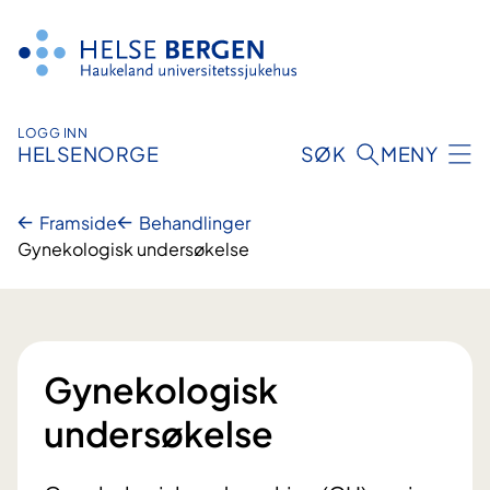
Hopp
til
innhald
LOGG INN
HELSENORGE
SØK
MENY
Framside
Behandlinger
Gynekologisk undersøkelse
Gynekologisk
undersøkelse