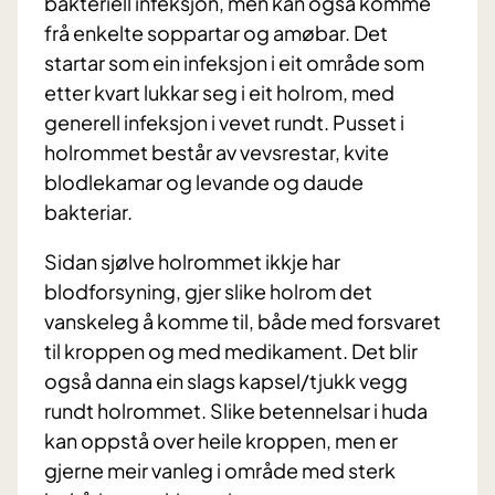
bakteriell infeksjon, men kan også komme
frå enkelte soppartar og amøbar. Det
startar som ein infeksjon i eit område som
etter kvart lukkar seg i eit holrom, med
generell infeksjon i vevet rundt. Pusset i
holrommet består av vevsrestar, kvite
blodlekamar og levande og daude
bakteriar.
Sidan sjølve holrommet ikkje har
blodforsyning, gjer slike holrom det
vanskeleg å komme til, både med forsvaret
til kroppen og med medikament. Det blir
også danna ein slags kapsel/tjukk vegg
rundt holrommet. Slike betennelsar i huda
kan oppstå over heile kroppen, men er
gjerne meir vanleg i område med sterk