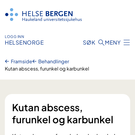
Hopp
til
innhald
LOGG INN
HELSENORGE
SØK
MENY
Framside
Behandlinger
Kutan abscess, furunkel og karbunkel
Kutan abscess,
furunkel og karbunkel