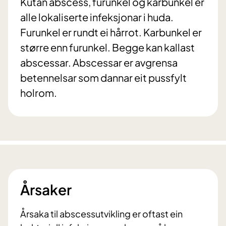
Kutan abscess, furunkel og karbunkel er
alle lokaliserte infeksjonar i huda.
Furunkel er rundt ei hårrot. Karbunkel er
større enn furunkel. Begge kan kallast
abscessar. Abscessar er avgrensa
betennelsar som dannar eit pussfylt
holrom.
Årsaker
Årsaka til abscessutvikling er oftast ein