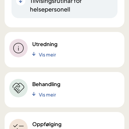
Tilvisingsrutinar for
helsepersonell
Utredning
Vis meir
Behandling
Vis meir
Oppfølging