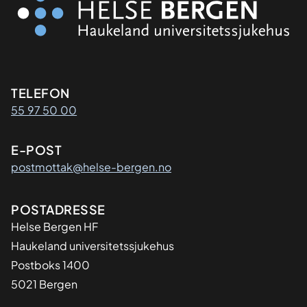
Kontaktinformasjon
TELEFON
55 97 50 00
E-POST
postmottak@helse-bergen.no
Adresse
POSTADRESSE
Helse Bergen HF
Haukeland universitetssjukehus
Postboks 1400
5021 Bergen