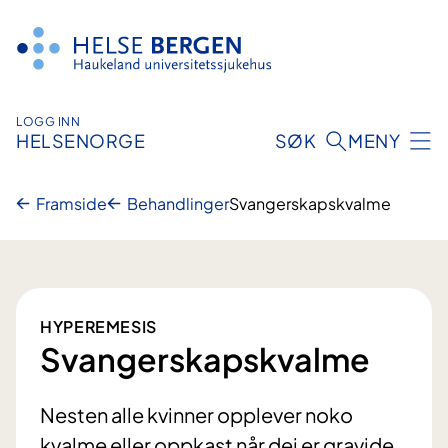
Hopp
til
innhald
LOGG INN
HELSENORGE
SØK
MENY
Framside
Behandlinger
Svangerskapskvalme
HYPEREMESIS
Svangerskapskvalme
Nesten alle kvinner opplever noko
kvalme eller oppkast når dei er gravide.