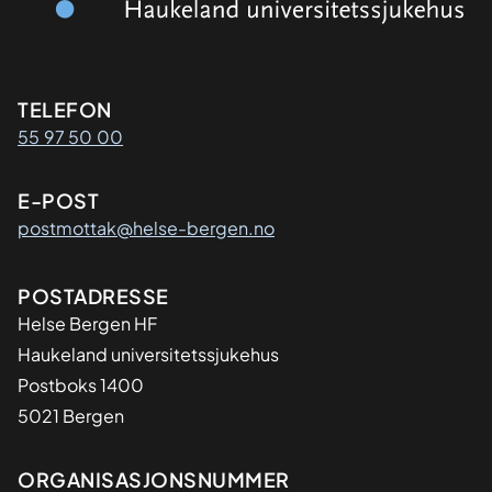
Kontaktinformasjon
TELEFON
55 97 50 00
E-POST
postmottak@helse-bergen.no
Adresse
POSTADRESSE
Helse Bergen HF
Haukeland universitetssjukehus
Postboks 1400
5021 Bergen
Organisasjon
ORGANISASJONSNUMMER