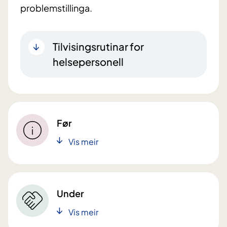
problemstillinga.
Tilvisingsrutinar for
helsepersonell
Før
Vis meir
Under
Vis meir