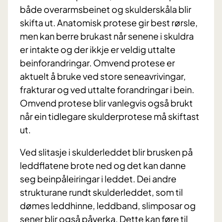
både overarmsbeinet og skulderskåla blir
skifta ut. Anatomisk protese gir best rørsle,
men kan berre brukast når senene i skuldra
er intakte og der ikkje er veldig uttalte
beinforandringar. Omvend protese er
aktuelt å bruke ved store seneavrivingar,
frakturar og ved uttalte forandringar i bein.
Omvend protese blir vanlegvis også brukt
når ein tidlegare skulderprotese må skiftast
ut.
Ved slitasje i skulderleddet blir brusken på
leddflatene brote ned og det kan danne
seg beinpåleiringar i leddet. Dei andre
strukturane rundt skulderleddet, som til
dømes leddhinne, leddband, slimposar og
sener blir også påverka. Dette kan føre til