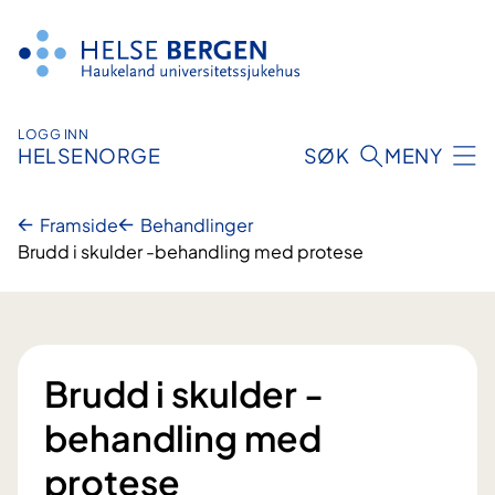
Hopp
til
innhald
LOGG INN
HELSENORGE
SØK
MENY
Framside
Behandlinger
Brudd i skulder -behandling med protese
Brudd i skulder -
behandling med
protese