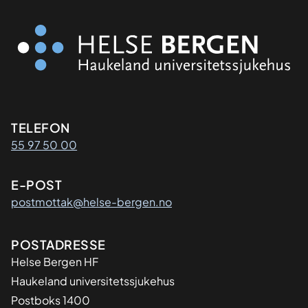
Kontaktinformasjon
TELEFON
55 97 50 00
E-POST
postmottak@helse-bergen.no
Adresse
POSTADRESSE
Helse Bergen HF
Haukeland universitetssjukehus
Postboks 1400