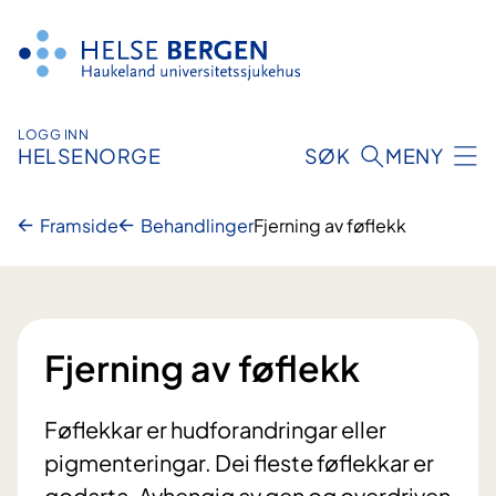
Hopp
til
innhald
LOGG INN
HELSENORGE
SØK
MENY
Framside
Behandlinger
Fjerning av føflekk
Fjerning av føflekk
Føflekkar er hudforandringar eller
pigmenteringar. Dei fleste føflekkar er
godarta. Avhengig av gen og overdriven