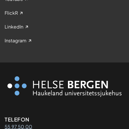
FlickR
LinkedIn
Instagram
Kontaktinformasjon
TELEFON
55 97 50 00