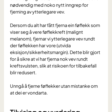
nødvendig med noko nytt inngrep for
fjerning av ytterlegare vev.
Dersom du alt har fått fjerna ein føflekk som
viser seg å vere føflekkreft (malignt
melanom), fjernar vi ytterlegare vev rundt
der føflekken har vore (utvida
eksisjon/sikkerheitsmargin). Dette blir gjort
for å sikre at vi har fjerna nok vev rundt
kreftsvulsten, slik at risikoen for tilbakefall
blir redusert.
Unngå å fjerne føflekker utan mistanke om
at dei er vondarta.