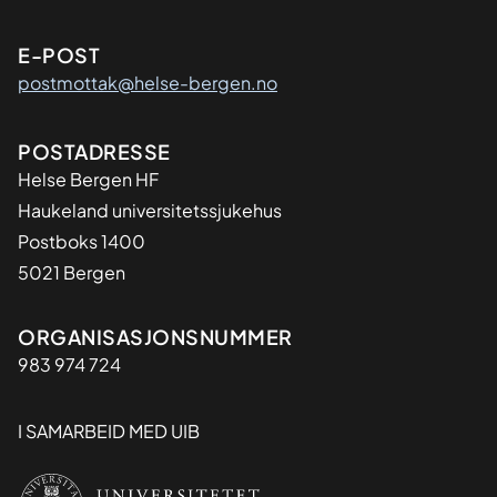
E-POST
postmottak@helse-bergen.no
Adresse
POSTADRESSE
Helse Bergen HF
Haukeland universitetssjukehus
Postboks 1400
5021 Bergen
Organisasjon
ORGANISASJONSNUMMER
983 974 724
I SAMARBEID MED UIB