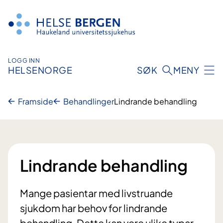
Hopp
til
innhald
LOGG INN
HELSENORGE
SØK
MENY
Framside
Behandlinger
Lindrande behandling
Lindrande behandling
Mange pasientar med livstruande
sjukdom har behov for lindrande
behandling. Dette kan vere ulike typar