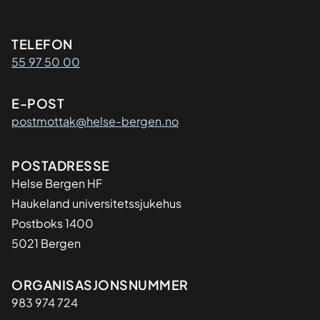
Kontaktinformasjon
TELEFON
55 97 50 00
E-POST
postmottak@helse-bergen.no
Adresse
POSTADRESSE
Helse Bergen HF
Haukeland universitetssjukehus
Postboks 1400
5021 Bergen
Organisasjon
ORGANISASJONSNUMMER
983 974 724