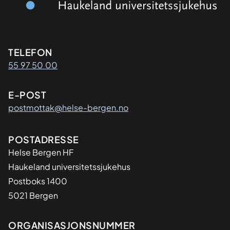
Kontaktinformasjon
TELEFON
55 97 50 00
E-POST
postmottak@helse-bergen.no
Adresse
POSTADRESSE
Helse Bergen HF
Haukeland universitetssjukehus
Postboks 1400
5021 Bergen
Organisasjon
ORGANISASJONSNUMMER