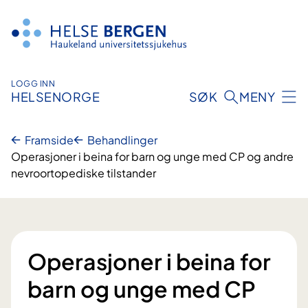
Hopp
til
innhald
LOGG INN
HELSENORGE
SØK
MENY
Framside
Behandlinger
Operasjoner i beina for barn og unge med CP og andre
nevroortopediske tilstander
Operasjoner i beina for
barn og unge med CP