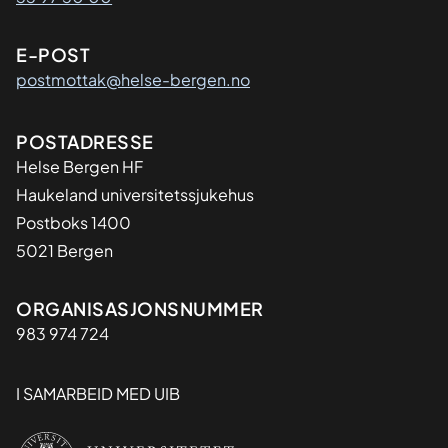
E-POST
postmottak@helse-bergen.no
Adresse
POSTADRESSE
Helse Bergen HF
Haukeland universitetssjukehus
Postboks 1400
5021 Bergen
Organisasjon
ORGANISASJONSNUMMER
983 974 724
I SAMARBEID MED UIB