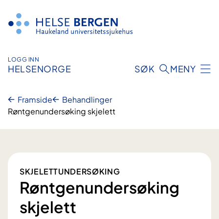
Hopp
til
innhald
LOGG INN
HELSENORGE
SØK
MENY
Framside
Behandlinger
Røntgenundersøking skjelett
SKJELETTUNDERSØKING
Røntgenundersøking
skjelett