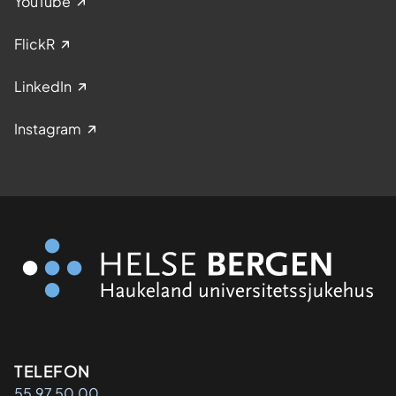
YouTube
FlickR
LinkedIn
Instagram
Kontaktinformasjon
TELEFON
55 97 50 00