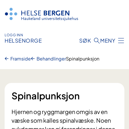
Hopp
til
innhald
LOGG INN
HELSENORGE
SØK
MENY
Framside
Behandlinger
Spinalpunksjon
Spinalpunksjon
Hjernen og ryggmargen omgis av en
væske som kalles spinalvæske. Noen
sykdommer kan gi forandringer i denne