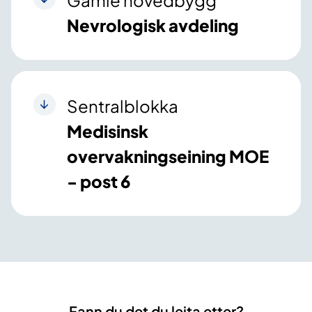
Gamle hovedbygg
Nevrologisk avdeling
Sentralblokka
Medisinsk
overvakningseining MOE
- post 6
Fann du det du leita etter?