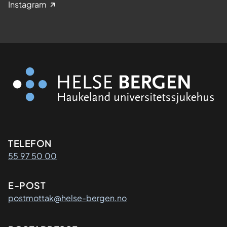
Instagram
Kontaktinformasjon
TELEFON
55 97 50 00
E-POST
postmottak@helse-bergen.no