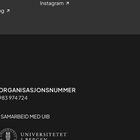
Instagram
ng
Organisasjon
ORGANISASJONSNUMMER
983 974 724
I SAMARBEID MED UIB