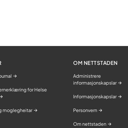
R
OM NETTSTADEN
ournal
Administrere
informasjonskapslar
rnerklæring for Helse
Informasjonskapslar
og moglegheitar
Personvern
Om nettstaden