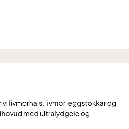
d
 vi livmorhals, livmor, eggstokkar og
 lydhovud med ultralydgele og