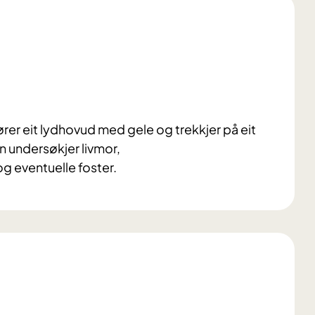
mører eit lydhovud med gele og trekkjer på eit
n undersøkjer livmor,
g eventuelle foster.