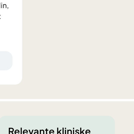
in,
t
Relevante kliniske