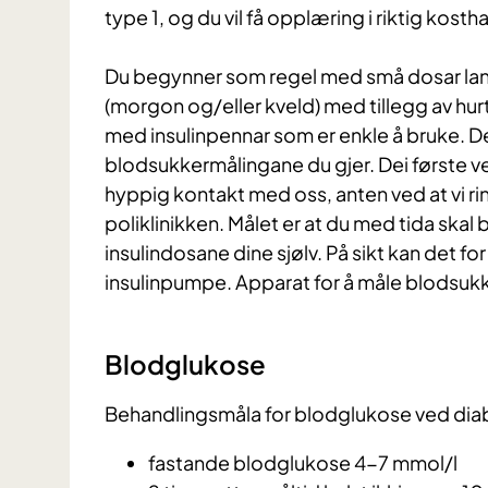
type 1, og du vil få opplæring i riktig kosth
Du begynner som regel med små dosar lang
(morgon og/eller kveld) med tillegg av hurt
med insulinpennar som er enkle å bruke. Des
blodsukkermålingane du gjer. Dei første ve
hyppig kontakt med oss, anten ved at vi rin
poliklinikken. Målet er at du med tida skal 
insulindosane dine sjølv. På sikt kan det for
insulinpumpe. Apparat for å måle blodsukke
Blodglukose
Behandlingsmåla for blodglukose ved dia
fastande blodglukose 4-7 mmol/l