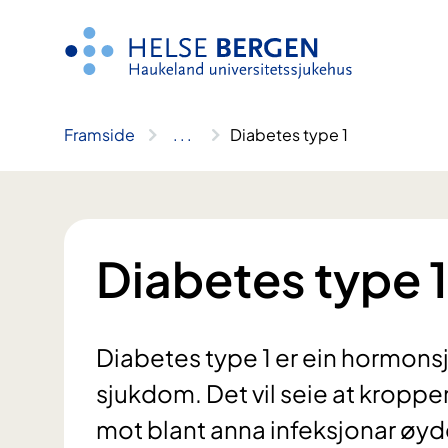
Hopp
til
innhald
Framside
..
.
Diabetes type 1
Diabetes type 1
Diabetes type 1 er ein hormon
sjukdom. Det vil seie at kropp
mot blant anna infeksjonar øyd