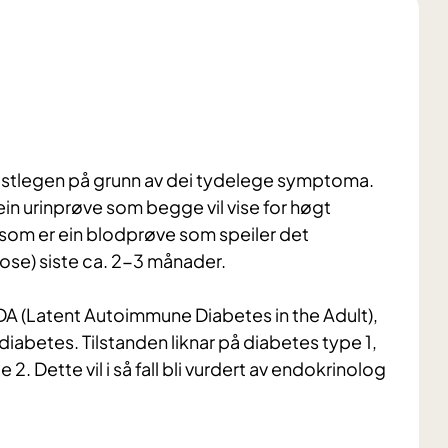
s fastlegen på grunn av dei tydelege symptoma.
ein urinprøve som begge vil vise for høgt
, som er ein blodprøve som speiler det
se) siste ca. 2-3 månader.
DA (Latent Autoimmune Diabetes in the Adult),
abetes. Tilstanden liknar på diabetes type 1,
. Dette vil i så fall bli vurdert av endokrinolog