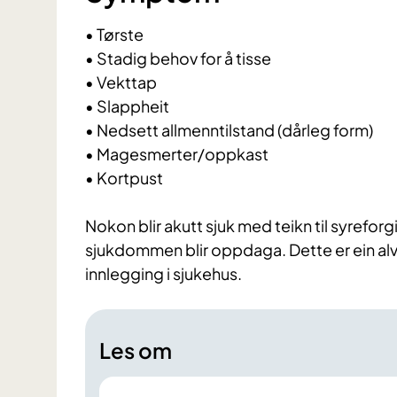
•
Tørste
•
Stadig behov for å tisse
•
Vekttap
•
Slappheit
•
Nedsett allmenntilstand (dårleg form)
•
Magesmerter/oppkast
•
Kortpust
Nokon blir akutt sjuk med teikn til syrefor
sjukdommen blir oppdaga. Dette er ein alv
innlegging i sjukehus.
Les om