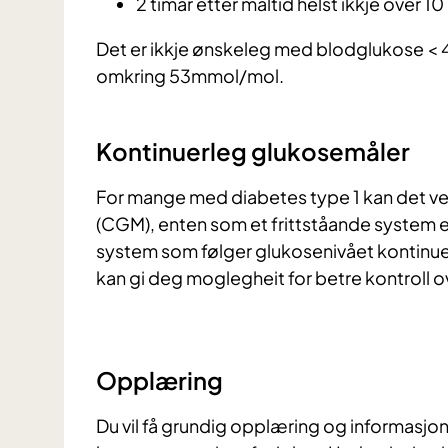
2 timar etter måltid helst ikkje over 1
Det er ikkje ønskeleg med blodglukose < 
omkring 53mmol/mol.
Kontinuerleg glukosemåler
For mange med diabetes type 1 kan det ve
(CGM), enten som et frittståande system 
system som følger glukosenivået kontinuer
kan gi deg moglegheit for betre kontroll o
Opplæring
Du vil få grundig opplæring og informasjo