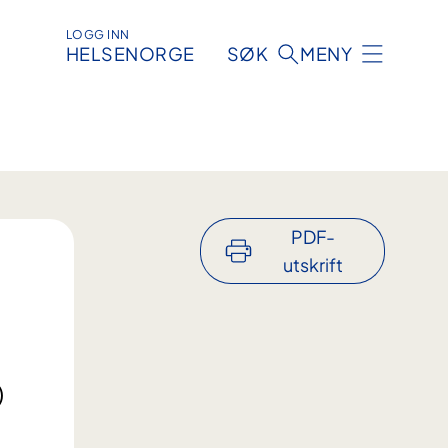
LOGG INN
HELSENORGE
SØK
MENY
PDF-
utskrift
)