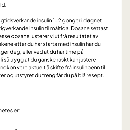
ald.
tidsverkande insulin 1-2 gonger i døgnet
igverkande insulin til måltida. Dosane settast
se dosane justerer vi ut frå resultatet av
kene etter du har starta med insulin har du
ger deg, eller ved at du har time på
bli så trygg at du ganske raskt kan justere
 nokon vere aktuelt å skifte frå insulinpenn til
r og utstyret du treng får du på blå resept.
betes er: