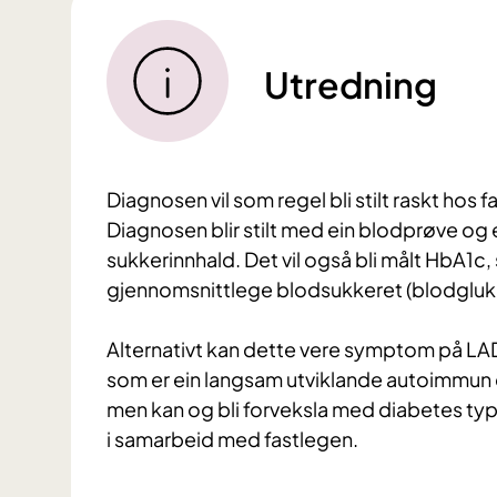
Utredning
Diagnosen vil som regel bli stilt raskt ho
Diagnosen blir stilt med ein blodprøve og 
sukkerinnhald. Det vil også bli målt HbA1c
gjennomsnittlege blodsukkeret (blodgluko
Alternativt kan dette vere symptom på LA
som er ein langsam utviklande autoimmun di
men kan og bli forveksla med diabetes type 2
i samarbeid med fastlegen.