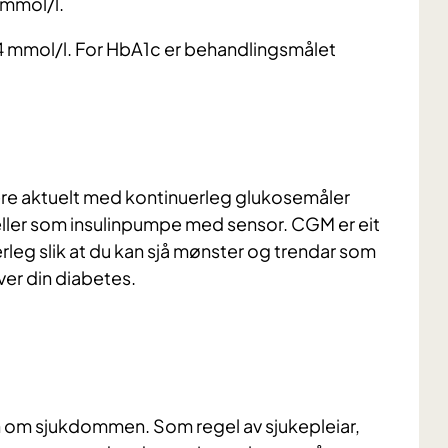
0 mmol/l.
4 mmol/l. For HbA1c er behandlingsmålet
re aktuelt med kontinuerleg glukosemåler
eller som insulinpumpe med sensor. CGM er eit
leg slik at du kan sjå mønster og trendar som
ver din diabetes.
n om sjukdommen. Som regel av sjukepleiar,