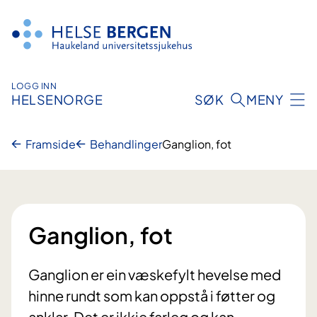
Hopp
til
innhald
LOGG INN
HELSENORGE
SØK
MENY
Framside
Behandlinger
Ganglion, fot
Ganglion, fot
Ganglion er ein væskefylt hevelse med
hinne rundt som kan oppstå i føtter og
anklar. Det er ikkje farleg og kan