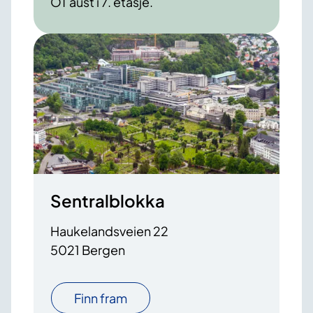
OT aust i 7. etasje.
Sentralblokka
Haukelandsveien 22
5021 Bergen
Finn fram