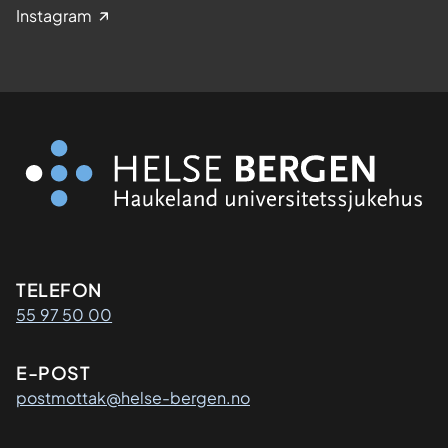
Instagram
Kontaktinformasjon
TELEFON
55 97 50 00
E-POST
postmottak@helse-bergen.no