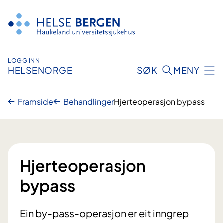
Hopp
til
innhald
LOGG INN
HELSENORGE
SØK
MENY
Framside
Behandlinger
Hjerteoperasjon bypass
Hjerteoperasjon
bypass
Ein by-pass-operasjon er eit inngrep