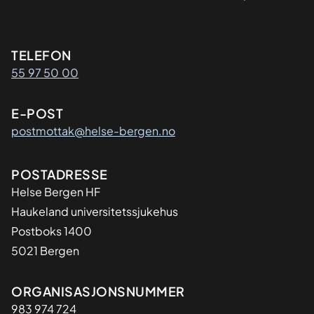
Kontaktinformasjon
TELEFON
55 97 50 00
E-POST
postmottak@helse-bergen.no
Adresse
POSTADRESSE
Helse Bergen HF
Haukeland universitetssjukehus
Postboks 1400
5021 Bergen
Organisasjon
ORGANISASJONSNUMMER
983 974 724