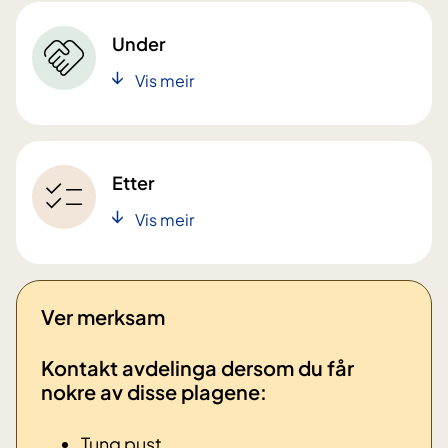
Under
Vis meir
Etter
Vis meir
Ver merksam
Kontakt avdelinga dersom du får
nokre av disse plagene:
Tung pust