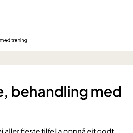
med trening
, behandling med
aller fleste tilfella oppnå eit godt