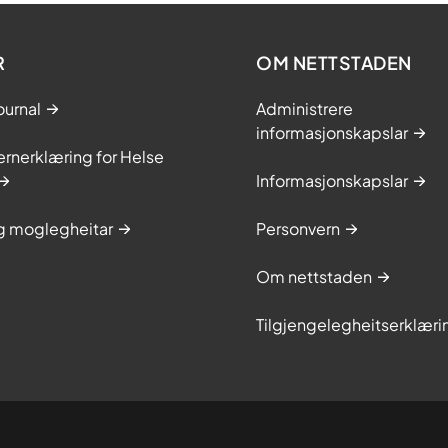
R
OM NETTSTADEN
ournal
Administrere
informasjonskapslar
rnerklæring for Helse
Informasjonskapslar
og moglegheitar
Personvern
Om nettstaden
Tilgjengelegheitserklæri