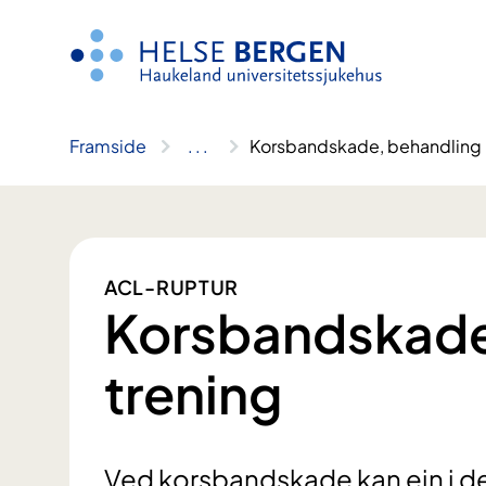
Hopp
til
innhald
Framside
..
.
Korsbandskade, behandling 
ACL-RUPTUR
Korsbandskade
trening
Ved korsbandskade kan ein i dei 