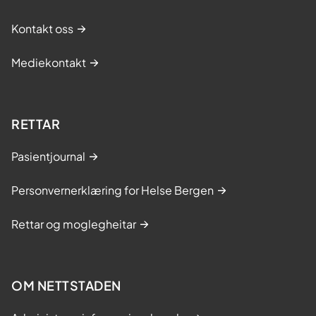
n
m
Kontakt oss
e
d
Mediekontakt
c
e
l
l
RETTAR
e
g
Pasientjournal
i
f
Personvernerklæring for Helse Bergen
t
f
Rettar og moglegheitar
o
r
b
OM NETTSTADEN
e
t