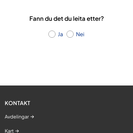
a
n
Fann du det du leita etter?
d
l
i
Ja
Nei
n
g
i
k
o
m
b
i
n
KONTAKT
a
s
Avdelingar
j
o
Kart