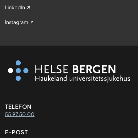
e
LinkedIn
f
t
Instagram
p
a
s
i
e
n
t
a
r
Kontaktinformasjon
TELEFON
55 97 50 00
E-POST