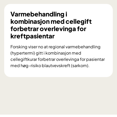
Varmebehandling i
kombinasjon med cellegift
forbetrar overlevinga for
kreftpasientar
Forsking viser no at regional varmebehandling
(hypertermi) gitt i kombinasjon med
cellegiftkurar forbetrar overlevinga for pasientar
med høg-risiko blautvevskreft (sarkom).
V
a
r
m
e
b
e
h