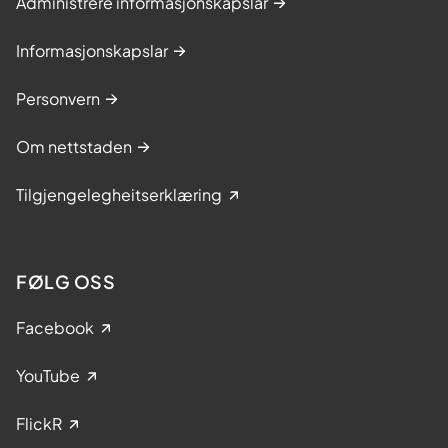
Administrere informasjonskapslar
r
a
Informasjonskapslar
r
o
Personvern
v
e
Om nettstaden
r
l
Tilgjengelegheitserklæring
e
v
i
n
FØLG OSS
g
a
Facebook
f
o
YouTube
r
k
FlickR
r