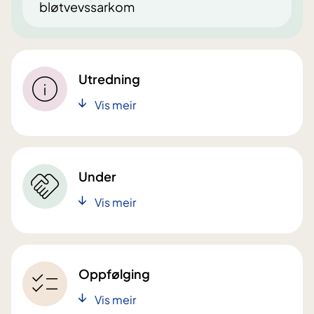
bløtvevssarkom
Utredning
Vis meir
Under
Vis meir
Oppfølging
Vis meir