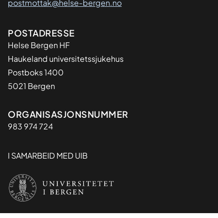
postmottak@helse-bergen.no
Adresse
POSTADRESSE
Helse Bergen HF
Haukeland universitetssjukehus
Postboks 1400
5021 Bergen
Organisasjon
ORGANISASJONSNUMMER
983 974 724
I SAMARBEID MED UIB