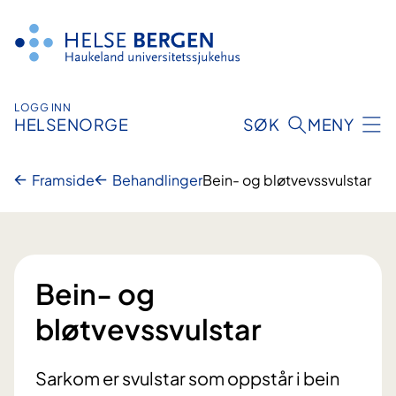
Hopp
til
innhald
LOGG INN
HELSENORGE
SØK
MENY
Framside
Behandlinger
Bein- og bløtvevssvulstar
Bein- og
bløtvevssvulstar
Sarkom er svulstar som oppstår i bein