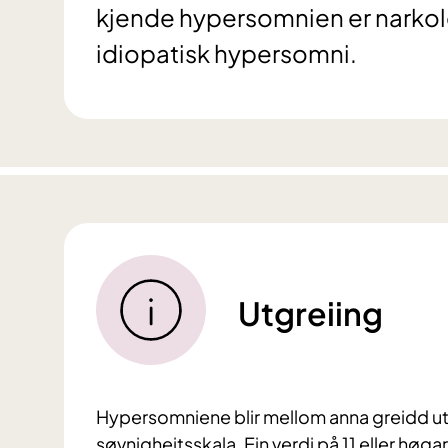
kjende hypersomnien er narkol
idiopatisk hypersomni.
Utgreiing
Hypersomniene blir mellom anna greidd ut
søvnigheitsskala. Ein verdi på 11 eller høga