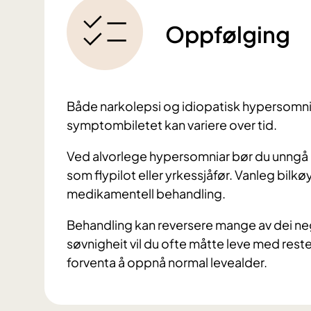
Oppfølging
Både narkolepsi og idiopatisk hypersomni e
symptombiletet kan variere over tid.
Ved alvorlege hypersomniar bør du unngå å
som flypilot eller yrkessjåfør. Vanleg bilkø
medikamentell behandling.
Behandling kan reversere mange av dei ne
søvnigheit vil du ofte måtte leve med rest
forventa å oppnå normal levealder.