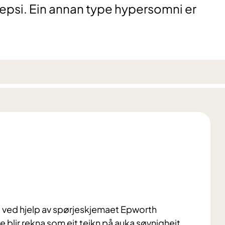
epsi. Ein annan type hypersomni er
 ved hjelp av spørjeskjemaet Epworth
re blir rekna som eit teikn på auka søvnigheit.