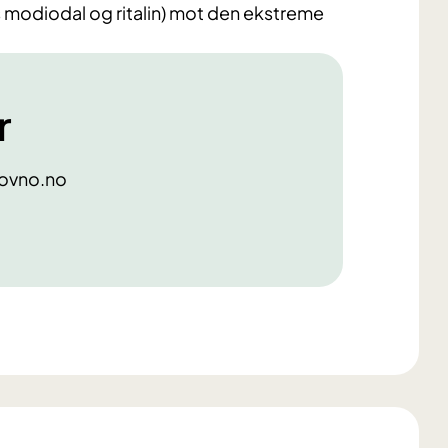
 modiodal og ritalin) mot den ekstreme
r
sovno.no