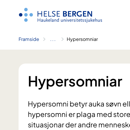
Hopp
til
innhald
Framside
..
.
Hypersomniar
Hypersomniar
Hypersomni betyr auka søvn el
hypersomni er plaga med store
situasjonar der andre menneske