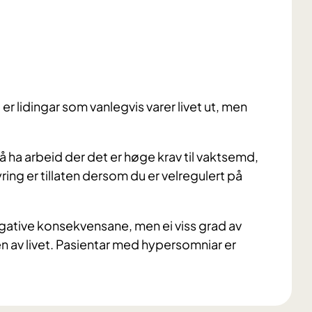
r lidingar som vanlegvis varer livet ut, men
 ha arbeid der det er høge krav til vaktsemd,
yring er tillaten dersom du er velregulert på
gative konsekvensane, men ei viss grad av
en av livet. Pasientar med hypersomniar er