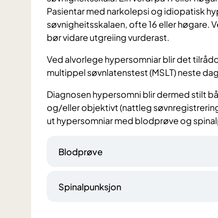
Pasientar med narkolepsi og idiopatisk h
søvnigheitsskalaen, ofte 16 eller høgare.
bør vidare utgreiing vurderast.
Ved alvorlege hypersomniar blir det tilrådd 
multippel søvnlatenstest (MSLT) neste dag
Diagnosen hypersomni blir dermed stilt bå
og/eller objektivt (nattleg søvnregistreri
ut hypersomniar med blodprøve og spinal
Blodprøve
Spinalpunksjon