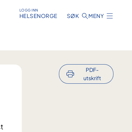
LOGG INN
HELSENORGE
SØK
MENY
PDF-
utskrift
t