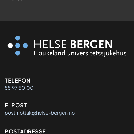
Kontaktinformasjon
TELEFON
55 97 50 00
E-POST
postmottak@helse-bergen.no
Adresse
POSTADRESSE