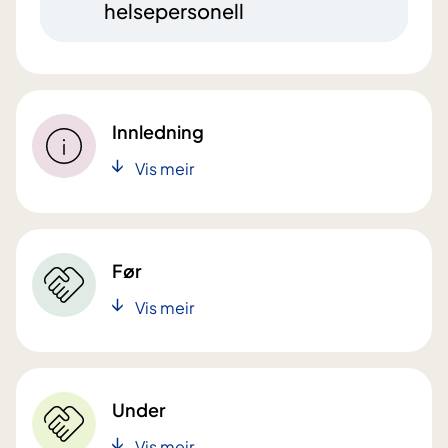
helsepersonell
Innledning
Vis meir
Før
Vis meir
Under
Vis meir