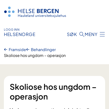
Hopp
til
innhald
LOGG INN
HELSENORGE
SØK
MENY
Framside
Behandlinger
Skoliose hos ungdom – operasjon
Skoliose hos ungdom –
operasjon