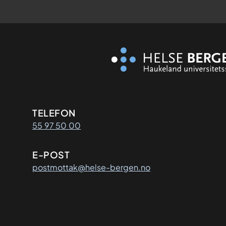
Kontaktinformasjon
TELEFON
55 97 50 00
E-POST
postmottak@helse-bergen.no