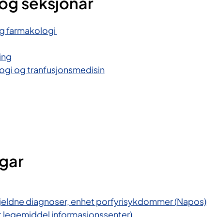
og seksjonar
og farmakologi
ing
ogi og tranfusjonsmedisin
ngar
 sjeldne diagnoser, enhet porfyrisykdommer (Napos)
t legemiddel informasjonssenter)