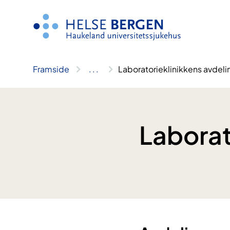
Hopp
til
innhald
Framside
..
.
Laboratorieklinikkens avdeli
Laborat