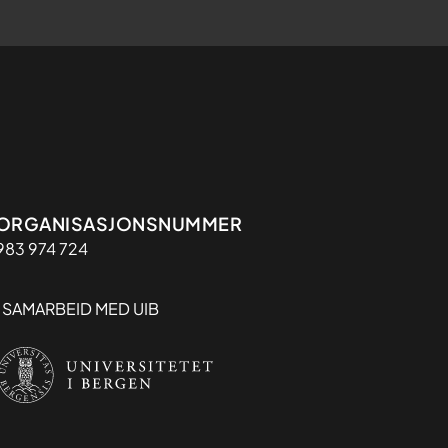
Organisasjon
ORGANISASJONSNUMMER
983 974 724
I SAMARBEID MED UIB