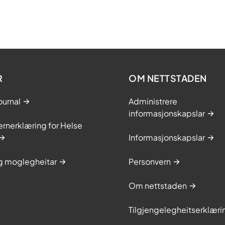
R
OM NETTSTADEN
ournal
Administrere
informasjonskapslar
rnerklæring for Helse
Informasjonskapslar
og moglegheitar
Personvern
Om nettstaden
Tilgjengelegheitserklæri