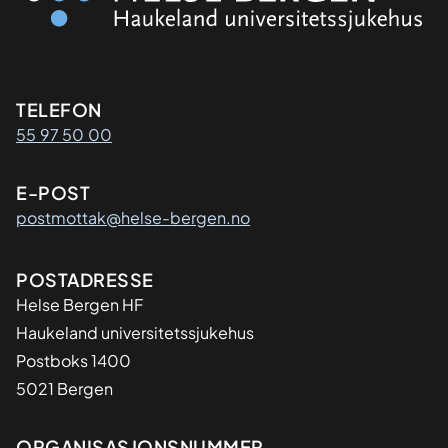
Kontaktinformasjon
TELEFON
55 97 50 00
E-POST
postmottak@helse-bergen.no
Adresse
POSTADRESSE
Helse Bergen HF
Haukeland universitetssjukehus
Postboks 1400
5021 Bergen
ORGANISASJONSNUMMER