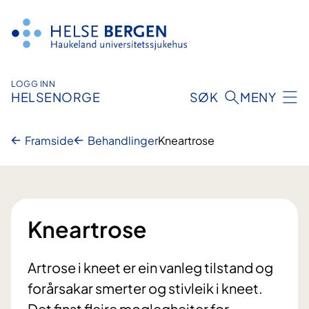
Hopp
til
innhald
LOGG INN
HELSENORGE
SØK
MENY
Framside
Behandlinger
Kneartrose
Kneartrose
Artrose i kneet er ein vanleg tilstand og
forårsakar smerter og stivleik i kneet.
Det finst fleire moglegheiter for