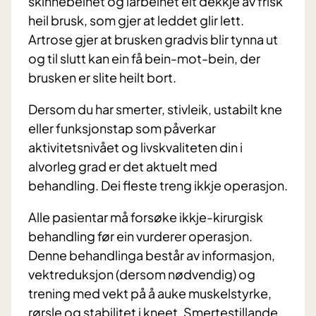
skinnebeinet og lårbeinet eit dekkje av frisk
heil brusk, som gjer at leddet glir lett.
Artrose gjer at brusken gradvis blir tynna ut
og til slutt kan ein få bein-mot-bein, der
brusken er slite heilt bort.
Dersom du har smerter, stivleik, ustabilt kne
eller funksjonstap som påverkar
aktivitetsnivået og livskvaliteten din i
alvorleg grad er det aktuelt med
behandling. Dei fleste treng ikkje operasjon.
Alle pasientar må forsøke ikkje-kirurgisk
behandling før ein vurderer operasjon.
Denne behandlinga består av informasjon,
vektreduksjon (dersom nødvendig) og
trening med vekt på å auke muskelstyrke,
rørsle og stabilitet i kneet. Smertestillande