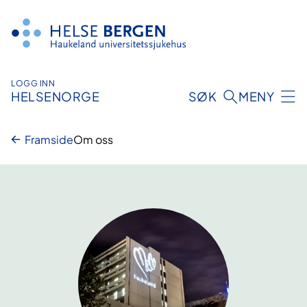
Hopp
til
innhald
LOGG INN
HELSENORGE
SØK
MENY
Framside
Om oss