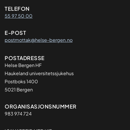
Kontaktinformasjon
TELEFON
55 97 50 00
E-POST
postmottak@helse-bergen.no
Adresse
POSTADRESSE
Helse Bergen HF
Haukeland universitetssjukehus
Postboks 1400
5021 Bergen
Organisasjon
ORGANISASJONSNUMMER
983 974 724