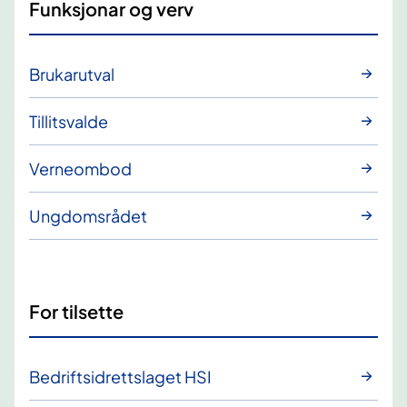
Funksjonar og verv
Brukarutval
Tillitsvalde
Verneombod
Ungdomsrådet
For tilsette
Bedriftsidrettslaget HSI