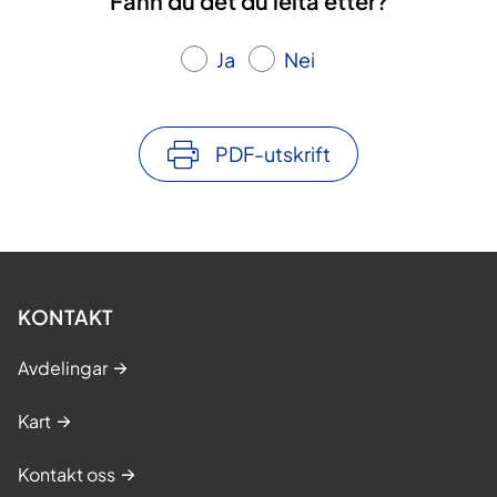
Fann du det du leita etter?
Ja
Nei
PDF-utskrift
KONTAKT
Avdelingar
Kart
Kontakt oss