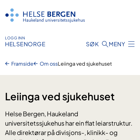
Hopp
til
innhald
LOGG INN
HELSENORGE
SØK
MENY
Framside
Om oss
Leiinga ved sjukehuset
Leiinga ved sjukehuset
Helse Bergen, Haukeland
universitetssjukehus har ein flat leiarstruktur.
Alle direktørar på divisjons-, klinikk- og